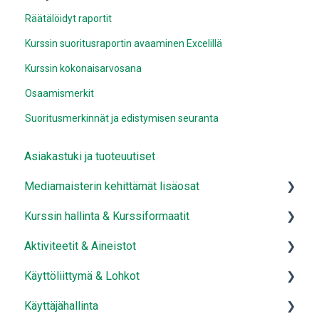
Räätälöidyt raportit
Kurssin suoritusraportin avaaminen Excelillä
Kurssin kokonaisarvosana
Osaamismerkit
Suoritusmerkinnät ja edistymisen seuranta
Asiakastuki ja tuoteuutiset
Mediamaisterin kehittämät lisäosat
Kurssin hallinta & Kurssiformaatit
Mediamaisterin aktiviteetit
Aktiviteetit & Aineistot
Mediamaisterin käyttäjähallinta
Kurssin hallinta
Käyttöliittymä & Lohkot
Mediamaisterin lohkot
Kurssiformaatit
Aktiviteetit
Käyttäjähallinta
Mediamaisterin raportointi
Aineistot
Käyttöliittymä ja ulkoasun muokkaus