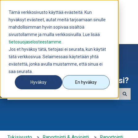
Suomi
Näytä käännöksien alavalikko
Tämä verkkosivusto käyttää evästeitä. Kun
hyväksyt evästeet, autat meitä tarjoamaan sinulle
mahdollisimman hyvin sopivaa sisältöä
sivustollamme ja muilla verkkosivuilla. Lue lisää
tietosuojaselosteestamme
.
Jos et hyväksy tätä, tietojasi ei seurata, kun käytät
tätä verkkosivua. Selaimessasi käytetään yhtä
evästettä, jonka avulla muistamme, että sinua ei
saa seurata.
Hei! 👋 Kuinka voimme olla avuksi?
Hyväksy
En hyväksy
Ehdotuksia ei ole, koska hakukenttä on tyhjä.
Tukisivusto
Raportointi & Arviointi
Raportointi