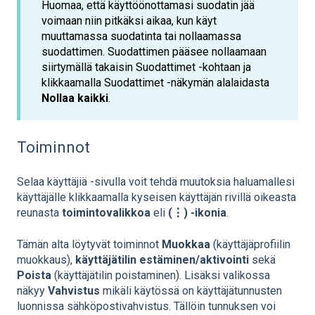
Huomaa, että käyttöönottamasi suodatin jää
voimaan niin pitkäksi aikaa, kun käyt
muuttamassa suodatinta tai nollaamassa
suodattimen. Suodattimen pääsee nollaamaan
siirtymällä takaisin Suodattimet -kohtaan ja
klikkaamalla Suodattimet -näkymän alalaidasta
Nollaa kaikki
.
Toiminnot
Selaa käyttäjiä -sivulla voit tehdä muutoksia haluamallesi
käyttäjälle klikkaamalla kyseisen käyttäjän rivillä oikeasta
reunasta
toimintovalikkoa
eli
(⋮) -ikonia
.
Tämän alta löytyvät toiminnot
Muokkaa
(käyttäjäprofiilin
muokkaus),
käyttäjätilin estäminen/aktivointi
sekä
Poista
(käyttäjätilin poistaminen). Lisäksi valikossa
näkyy
Vahvistus
mikäli käytössä on käyttäjätunnusten
luonnissa sähköpostivahvistus. Tällöin tunnuksen voi