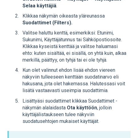
Selaa käyttäjiä
.
Klikkaa näkymän oikeasta yläreunassa
Suodattimet (Filters).
Valitse haluttu kenttä, esimerkiksi: Etunimi,
Sukunimi, Käyttäjätunnus tai Sähköpostiosoite.
Klikkaa kyseistä kenttää ja valitse haluamasi
ehto: kuten sisältää, ei sisällä, on yhtä kuin, alkaa
merkillä, päättyy, on tyhjä tai ei ole tyhjä.
Kun olet valinnut ehdon lisää ehdon viereen
näkyviin tulleeseen kenttään suodatinarvo eli
hakusana, jota olet hakemassa. Halutessasi voit
lisätä vastaavasti useimpia suodattimia.
Lisättyäsi suodattimet klikkaa Suodattimet -
näkymän alalaidasta
Ota käyttöön
, jolloin
käyttäjälistaukseen tulee näkyviin
suodatusehtojen mukaiset käyttäjät.