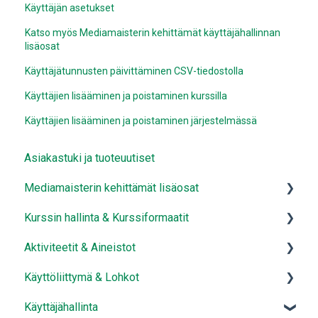
Käyttäjän asetukset
Katso myös Mediamaisterin kehittämät käyttäjähallinnan
lisäosat
Käyttäjätunnusten päivittäminen CSV-tiedostolla
Käyttäjien lisääminen ja poistaminen kurssilla
Käyttäjien lisääminen ja poistaminen järjestelmässä
Asiakastuki ja tuoteuutiset
Mediamaisterin kehittämät lisäosat
Kurssin hallinta & Kurssiformaatit
Mediamaisterin aktiviteetit
Aktiviteetit & Aineistot
Mediamaisterin käyttäjähallinta
Kurssin hallinta
Käyttöliittymä & Lohkot
Mediamaisterin lohkot
Kurssiformaatit
Aktiviteetit
Käyttäjähallinta
Mediamaisterin raportointi
Aineistot
Käyttöliittymä ja ulkoasun muokkaus