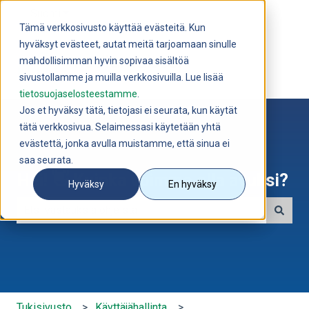
Suomi
Näytä käännöksien alavalikko
Tämä verkkosivusto käyttää evästeitä. Kun
hyväksyt evästeet, autat meitä tarjoamaan sinulle
mahdollisimman hyvin sopivaa sisältöä
sivustollamme ja muilla verkkosivuilla. Lue lisää
tietosuojaselosteestamme
.
Jos et hyväksy tätä, tietojasi ei seurata, kun käytät
tätä verkkosivua. Selaimessasi käytetään yhtä
evästettä, jonka avulla muistamme, että sinua ei
saa seurata.
Hei! 👋 Kuinka voimme olla avuksi?
Hyväksy
En hyväksy
Ehdotuksia ei ole, koska hakukenttä on tyhjä.
Tukisivusto
Käyttäjähallinta