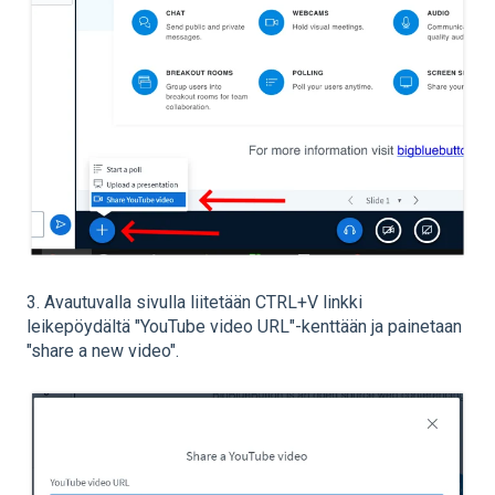
3. Avautuvalla sivulla liitetään CTRL+V linkki
leikepöydältä "YouTube video URL"-kenttään ja painetaan
"share a new video".