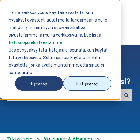
Suomi
Näytä käännöksien alavalikko
Tämä verkkosivusto käyttää evästeitä. Kun
hyväksyt evästeet, autat meitä tarjoamaan sinulle
mahdollisimman hyvin sopivaa sisältöä
sivustollamme ja muilla verkkosivuilla. Lue lisää
tietosuojaselosteestamme
.
Jos et hyväksy tätä, tietojasi ei seurata, kun käytät
tätä verkkosivua. Selaimessasi käytetään yhtä
evästettä, jonka avulla muistamme, että sinua ei
saa seurata.
Hei! 👋 Kuinka voimme olla avuksi?
Hyväksy
En hyväksy
Ehdotuksia ei ole, koska hakukenttä on tyhjä.
Tukisivusto
Aktiviteetit & Aineistot