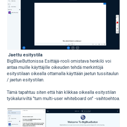
Jaettu esitystila
BigBlueButtonissa Esittäjä-rooli omistava henkilö voi
antaa muille käyttäjille oikeuden tehdä merkintöjä
esitystilaan oikealla ottamalla käyttään jaetun tussitaulun
/ jaetun esitystilan.
Tämä tapahtuu siten että hän klikkaa oikealla esitystilan
työkaluriviltä "turn multi-user whiteboard on" -vaihtoehtoa.