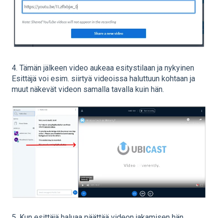
4. Tämän jälkeen video aukeaa esitystilaan ja nykyinen
Esittäjä voi esim. siirtyä videoissa haluttuun kohtaan ja
muut näkevät videon samalla tavalla kuin hän.
5. Kun esittäjä haluaa päättää videon jakamisen hän